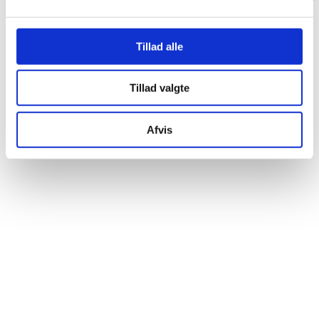
Alle priser er angivet i
DKK
og er ekskl. moms, medmindre andet er
tydeligt angivet ved bestilling.
📑
Tillad alle
Opsigelse
Tillad valgte
Opsigelse sker til udgangen af en betalingsperiode. Der ydes ikke
refusion for resterende tid af en påbegyndt periode.
Afvis
Ansvarsbegrænsning
SmartSlider tilstræber en oppetid på
99,9%
, men
påtager sig intet ansvar for tab som følge af
driftsforstyrrelser eller force majeure.