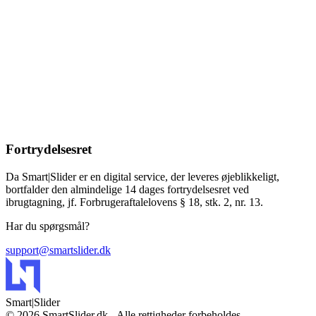
Smart|Slider er et software-værktøj. Det er
kundens eget ansvar at sikre stabilt internet
til de skærme, der benyttes til fremvisning.
Fortrydelsesret
Da Smart|Slider er en digital service, der leveres øjeblikkeligt,
bortfalder den almindelige 14 dages fortrydelsesret ved
ibrugtagning, jf. Forbrugeraftalelovens § 18, stk. 2, nr. 13.
Har du spørgsmål?
support@smartslider.dk
Smart
|Slider
© 2026 SmartSlider.dk - Alle rettigheder forbeholdes.