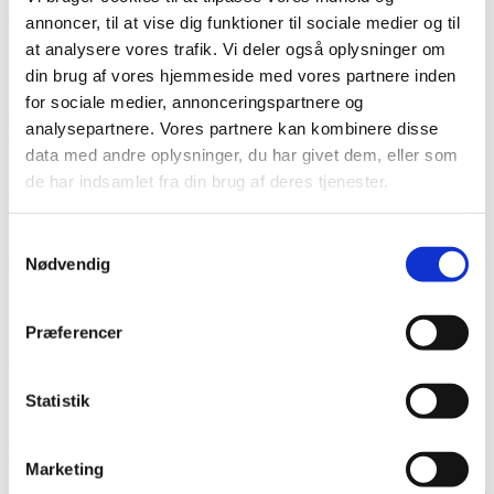
Kunden har det fulde juridiske ansvar for alt indhold
(billeder,
annoncer, til at vise dig funktioner til sociale medier og til
videoer, tekst)
, der uploades og vises via Smart|Slider.
at analysere vores trafik. Vi deler også oplysninger om
din brug af vores hjemmeside med vores partnere inden
Det er strengt forbudt at benytte servicen til distribution af
for sociale medier, annonceringspartnere og
pornografisk, racistisk, diskriminerende eller på anden vis ulovligt
analysepartnere. Vores partnere kan kombinere disse
materiale jf. dansk lovgivning.
data med andre oplysninger, du har givet dem, eller som
de har indsamlet fra din brug af deres tjenester.
ⓘ
SmartSlider forbeholder sig retten til at fjerne indhold eller lukke
Samtykkevalg
adgangen uden varsel ved overtrædelse. Ingen refusion af betalte
Nødvendig
beløb.
Præferencer
Abonnement og Betaling
Statistik
💰
Priser
Marketing