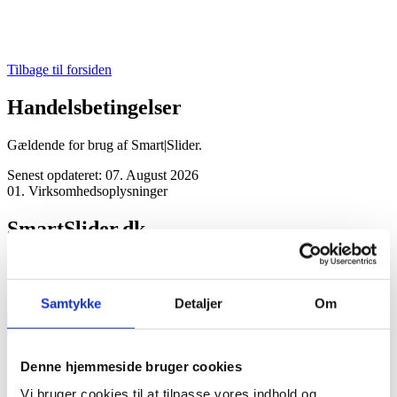
Tilbage til forsiden
Handels
betingelser
Gældende for brug af Smart|Slider.
Senest opdateret: 07. August 2026
01. Virksomhedsoplysninger
SmartSlider.dk
Margrethevej 11, 6520 Toftlund
support@smartslider.dk
Samtykke
Detaljer
Om
!
Anvendelse og Indhold
Denne hjemmeside bruger cookies
Vi bruger cookies til at tilpasse vores indhold og