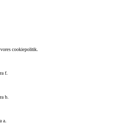
vores cookiepolitik.
ra f.
ra b.
a a.