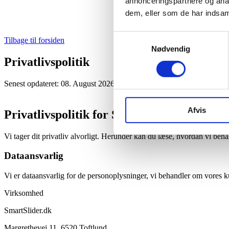
annonceringspartnere og anal
dem, eller som de har indsaml
Samtykkevalg
Tilbage til forsiden
Nødvendig
Privatlivs
politik
Senest opdateret: 08. August 2026
Afvis
Privatlivspolitik for Smart|Slider
Vi tager dit privatliv alvorligt. Herunder kan du læse, hvordan vi 
Dataansvarlig
Vi er dataansvarlig for de personoplysninger, vi behandler om vores 
Virksomhed
SmartSlider.dk
Margrethevej 11, 6520 Toftlund