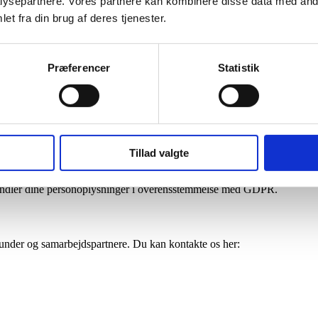
ysepartnere. Vores partnere kan kombinere disse data med andr
et fra din brug af deres tjenester.
Præferencer
Statistik
Tillad valgte
behandler dine personoplysninger i overensstemmelse med GDPR.
kunder og samarbejdspartnere. Du kan kontakte os her: